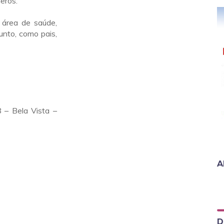
eros.
 área de saúde,
unto, como pais,
 – Bela Vista –
A
D