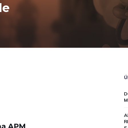
de
Ú
D
M
A
R
na APM
S