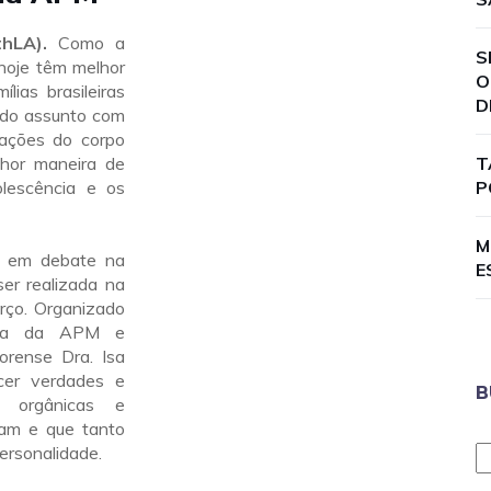
hLA).
Como a
S
hoje têm melhor
O
lias brasileiras
D
 do assunto com
mações do corpo
hor maneira de
T
lescência e os
P
M
o em debate na
E
er realizada na
rço. Organizado
ência da APM e
orense Dra. Isa
cer verdades e
B
s orgânicas e
sam e que tanto
ersonalidade.