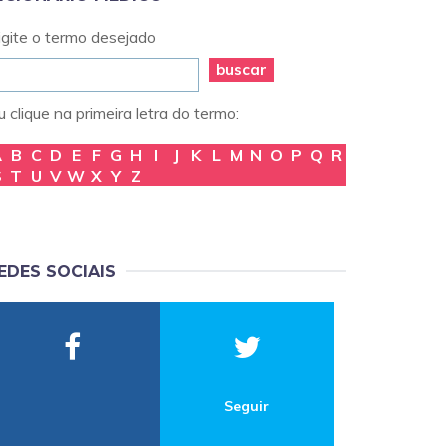
igite o termo desejado
buscar
 clique na primeira letra do termo:
A
B
C
D
E
F
G
H
I
J
K
L
M
N
O
P
Q
R
S
T
U
V
W
X
Y
Z
EDES SOCIAIS
Seguir