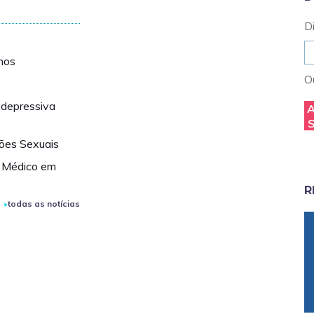
D
hos
Ou
 depressiva
ções Sexuais
o Médico em
R
todas as notícias