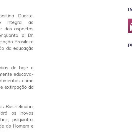
I
ertina Duarte,
 Integral ao
ar dos aspectos
enquanto o Dr.
ciação Brasileira
P
ção da educação
dias de hoje a
amente educava-
ntimentos como
de extirpação da
os Riechelmann,
rdará os novos
ir, psiquiatra,
dade do Homem e