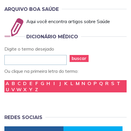
ARQUIVO BOA SAÚDE
Aqui você encontra artigos sobre Saúde
DICIONÁRIO MÉDICO
Digite o termo desejado
buscar
Ou clique na primeira letra do termo:
A
B
C
D
E
F
G
H
I
J
K
L
M
N
O
P
Q
R
S
T
U
V
W
X
Y
Z
REDES SOCIAIS