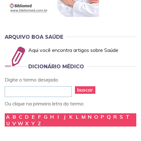
ARQUIVO BOA SAÚDE
Aqui você encontra artigos sobre Saúde
DICIONÁRIO MÉDICO
Digite o termo desejado
buscar
Ou clique na primeira letra do termo:
A
B
C
D
E
F
G
H
I
J
K
L
M
N
O
P
Q
R
S
T
U
V
W
X
Y
Z