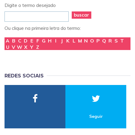
Digite o termo desejado
buscar
Ou clique na primeira letra do termo:
A
B
C
D
E
F
G
H
I
J
K
L
M
N
O
P
Q
R
S
T
U
V
W
X
Y
Z
REDES SOCIAIS
Seguir