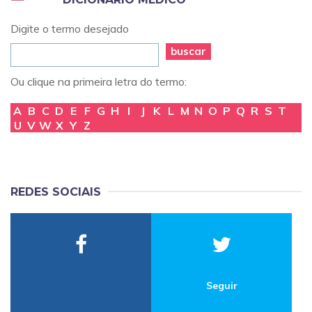
Digite o termo desejado
buscar
Ou clique na primeira letra do termo:
A
B
C
D
E
F
G
H
I
J
K
L
M
N
O
P
Q
R
S
T
U
V
W
X
Y
Z
REDES SOCIAIS
Seguir