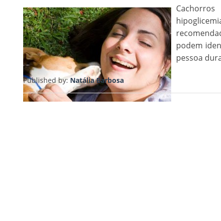
Cachorros
hipoglicemi
recomendado
podem ident
pessoa dura
Published by:
Natália Barbosa