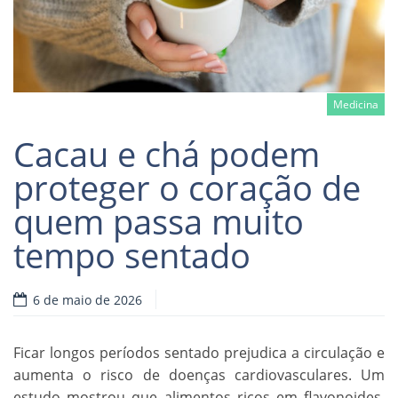
Medicina
Cacau e chá podem
proteger o coração de
quem passa muito
Read more
tempo sentado
6 de maio de 2026
Ficar longos períodos sentado prejudica a circulação e
aumenta o risco de doenças cardiovasculares. Um
estudo mostrou que alimentos ricos em flavonoides,