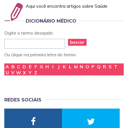
Aqui você encontra artigos sobre Saúde
DICIONÁRIO MÉDICO
Digite o termo desejado
buscar
Ou clique na primeira letra do termo:
A
B
C
D
E
F
G
H
I
J
K
L
M
N
O
P
Q
R
S
T
U
V
W
X
Y
Z
REDES SOCIAIS