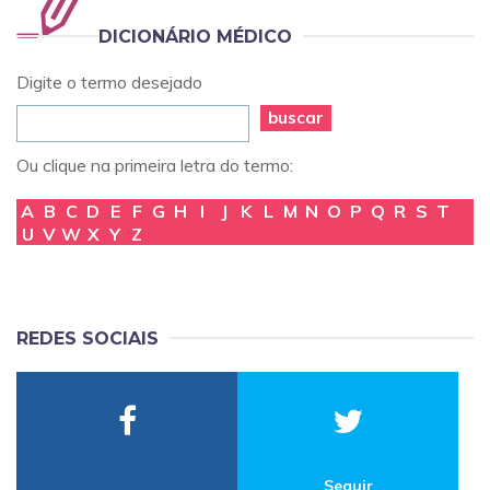
DICIONÁRIO MÉDICO
Digite o termo desejado
buscar
Ou clique na primeira letra do termo:
A
B
C
D
E
F
G
H
I
J
K
L
M
N
O
P
Q
R
S
T
U
V
W
X
Y
Z
REDES SOCIAIS
Seguir