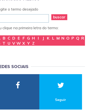
igite o termo desejado
buscar
 clique na primeira letra do termo:
A
B
C
D
E
F
G
H
I
J
K
L
M
N
O
P
Q
R
S
T
U
V
W
X
Y
Z
EDES SOCIAIS
Seguir