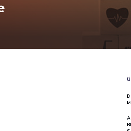
e
Ú
D
M
A
R
S