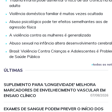
Trauma infantil pode aumentar o risco de dor crônica na i
adulta
Violência doméstica familiar é muitas vezes ocultada
Abuso psicológico pode ter efeitos semelhantes aos de
agressão física
A violência contra as mulheres é generalizada
Abuso sexual na infância altera desenvolvimento cerebral
Brasil: Violência Contra Crianças e Adolescentes é Probl
de Saúde Pública
todas as not
ÚLTIMAS
SUPLEMENTO PARA 'LONGEVIDADE' MELHORA
MARCADORES DE ENVELHECIMENTO VASCULAR EM
ENSAIO CLÍNICO
07/08/2026
EXAMES DE SANGUE PODEM PREVER O INÍCIO DOS