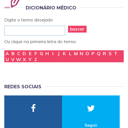
DICIONÁRIO MÉDICO
Digite o termo desejado
buscar
Ou clique na primeira letra do termo:
A
B
C
D
E
F
G
H
I
J
K
L
M
N
O
P
Q
R
S
T
U
V
W
X
Y
Z
REDES SOCIAIS
Seguir