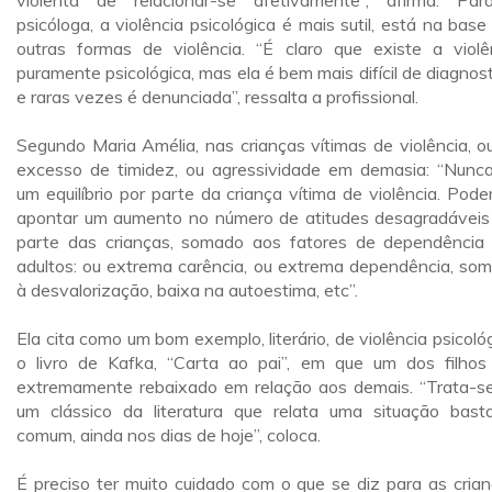
violenta de relacionar-se afetivamente”, afirma. Pa
psicóloga, a violência psicológica é mais sutil, está na base
outras formas de violência. “É claro que existe a violê
puramente psicológica, mas ela é bem mais difícil de diagnost
e raras vezes é denunciada”, ressalta a profissional.
Segundo Maria Amélia, nas crianças vítimas de violência, o
excesso de timidez, ou agressividade em demasia: “Nunc
um equilíbrio por parte da criança vítima de violência. Pod
apontar um aumento no número de atitudes desagradáveis
parte das crianças, somado aos fatores de dependência
adultos: ou extrema carência, ou extrema dependência, so
à desvalorização, baixa na autoestima, etc”.
Ela cita como um bom exemplo, literário, de violência psicológ
o livro de Kafka, “Carta ao pai”, em que um dos filhos
extremamente rebaixado em relação aos demais. “Trata-s
um clássico da literatura que relata uma situação bast
comum, ainda nos dias de hoje”, coloca.
É preciso ter muito cuidado com o que se diz para as crian