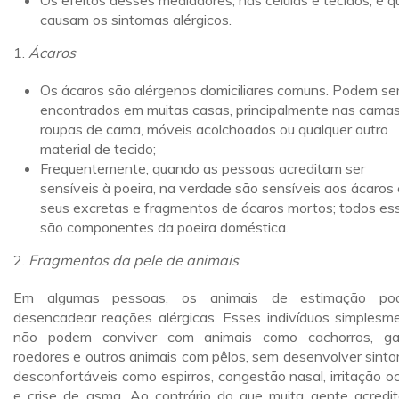
Os efeitos desses mediadores, nas células e tecidos, é q
causam os sintomas alérgicos.
1.
Ácaros
Os ácaros são alérgenos domiciliares comuns. Podem se
encontrados em muitas casas, principalmente nas camas
roupas de cama, móveis acolchoados ou qualquer outro
material de tecido;
Frequentemente, quando as pessoas acreditam ser
sensíveis à poeira, na verdade são sensíveis aos ácaros 
seus excretas e fragmentos de ácaros mortos; todos es
são componentes da poeira doméstica.
2.
Fragmentos da pele de animais
Em algumas pessoas, os animais de estimação po
desencadear reações alérgicas. Esses indivíduos simplesm
não podem conviver com animais como cachorros, ga
roedores e outros animais com pêlos, sem desenvolver sint
desconfortáveis como espirros, congestão nasal, irritação oc
e crise de asma. Ao contrário do que muita gente acredit