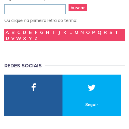
buscar
Ou clique na primeira letra do termo:
A
B
C
D
E
F
G
H
I
J
K
L
M
N
O
P
Q
R
S
T
U
V
W
X
Y
Z
REDES SOCIAIS
Seguir