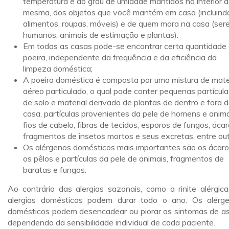
temperatura e do grau de umidade mantidos no interior 
mesma, dos objetos que você mantém em casa (incluind
alimentos, roupas, móveis) e de quem mora na casa (ser
humanos, animais de estimação e plantas).
Em todas as casas pode-se encontrar certa quantidade
poeira, independente da freqüência e da eficiência da
limpeza doméstica;
A poeira doméstica é composta por uma mistura de mate
aéreo particulado, o qual pode conter pequenas partícula
de solo e material derivado de plantas de dentro e fora 
casa, partículas provenientes da pele de homens e anima
fios de cabelo, fibras de tecidos, esporos de fungos, ácar
fragmentos de insetos mortos e seus excretas, entre out
Os alérgenos domésticos mais importantes são os ácaro
os pêlos e partículas da pele de animais, fragmentos de
baratas e fungos.
Ao contrário das alergias sazonais, como a rinite alérgica
alergias domésticas podem durar todo o ano. Os alérg
domésticos podem desencadear ou piorar os sintomas de a
dependendo da sensibilidade individual de cada paciente.