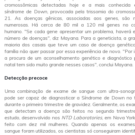
cromossômicas detectadas hoje e a mais conhecida
síndrome de Down, provocada pela trissomia do cromos
21. As doenças gênicas, associadas aos genes, são 
numerosas. Há cerca de 80 mil a 120 mil genes no c
humano. "Se cada gene apresentar um problema, haverá 
número de doenças", diz Mayana. Para a geneticista, a gr
maioria dos casais que teve um caso de doença genétic
família não quer passar por essa experiência de novo. "Por i
a procura de um aconselhamento genético e diagnóstico 
natal tem sido muito grande nesses casos", conclui Mayana.
Detecção precoce
Uma combinação de exame de sangue com ultra-sonogr
pode ser capaz de diagnosticar a Síndrome
de Down no f
durante o primeiro trimestre de gravidez. Geralmente, os ex
que detectam a doença são feitos no segundo trimestr
estudo, desenvolvido nos
NTD Laboratories
, em Nova York,
feito com dez mil mulheres. Quando apenas os exame
sangue foram utilizados, os cientistas só conseguiram identif