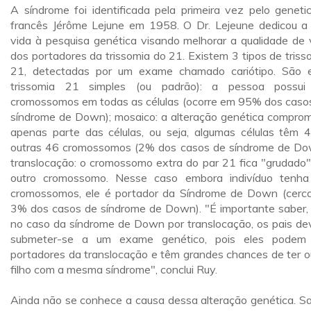
A síndrome foi identificada pela primeira vez pelo genetic
francês Jérôme Lejune em 1958. O Dr. Lejeune dedicou a
vida à pesquisa genética visando melhorar a qualidade de 
dos portadores da trissomia do 21. Existem 3 tipos de triss
21, detectadas por um exame chamado cariótipo. São e
trissomia 21 simples (ou padrão): a pessoa possu
cromossomos em todas as células (ocorre em 95% dos caso
síndrome de Down); mosaico: a alteração genética compro
apenas parte das células, ou seja, algumas células têm 
outras 46 cromossomos (2% dos casos de síndrome de Do
translocação: o cromossomo extra do par 21 fica "grudado
outro cromossomo. Nesse caso embora indivíduo tenh
cromossomos, ele é portador da Síndrome de Down (cerc
3% dos casos de síndrome de Down). "É importante saber,
no caso da síndrome de Down por translocação, os pais d
submeter-se a um exame genético, pois eles podem
portadores da translocação e têm grandes chances de ter o
filho com a mesma síndrome", conclui Ruy.
Ainda não se conhece a causa dessa alteração genética. S