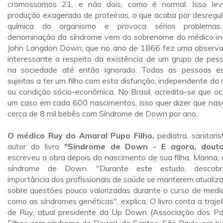
cromossomos 21, e não dois, como é normal. Isso le
produção exagerada de proteínas, o que acaba por desregul
química do organismo e provoca sérios problemas
denominação da síndrome vem do sobrenome do médico in
John Langdon Down, que no ano de 1866 fez uma observ
interessante a respeito da existência de um grupo de pes
na sociedade até então ignorado. Todas as pessoas e
sujeitas a ter um filho com esta disfunção, independente da 
ou condição sócio-econômica. No Brasil, acredita-se que oc
um caso em cada 600 nascimentos, isso quer dizer que na
cerca de 8 mil bebês com Síndrome de Down por ano.
O médico Ruy do Amaral Pupo Filho,
pediatra, sanitaris
autor do livro
"Síndrome de Down - E agora, douto
escreveu a obra depois do nascimento de sua filha, Marina,
síndrome de Down. "Durante este estudo, descobr
importância dos profissionais de saúde se manterem atualiz
sobre questões pouco valorizadas durante o curso de medic
como as síndromes genéticas", explica. O livro conta a trajet
de Ruy, atual presidente da Up Down (Associação dos Pa