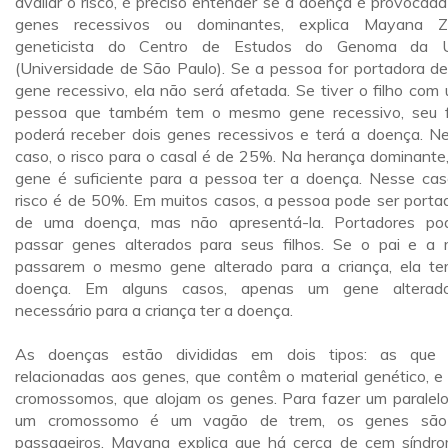
avaliar o risco, é preciso entender se a doença é provocada
genes recessivos ou dominantes, explica Mayana Z
geneticista do Centro de Estudos do Genoma da 
(Universidade de São Paulo). Se a pessoa for portadora d
gene recessivo, ela não será afetada. Se tiver o filho com
pessoa que também tem o mesmo gene recessivo, seu f
poderá receber dois genes recessivos e terá a doença. N
caso, o risco para o casal é de 25%. Na herança dominante
gene é suficiente para a pessoa ter a doença. Nesse cas
risco é de 50%. Em muitos casos, a pessoa pode ser porta
de uma doença, mas não apresentá-la. Portadores p
passar genes alterados para seus filhos. Se o pai e a
passarem o mesmo gene alterado para a criança, ela te
doença. Em alguns casos, apenas um gene alterad
necessário para a criança ter a doença.
As doenças estão divididas em dois tipos: as que
relacionadas aos genes, que contêm o material genético, e
cromossomos, que alojam os genes. Para fazer um paralelo
um cromossomo é um vagão de trem, os genes são
passageiros. Mayana explica que há cerca de cem síndr