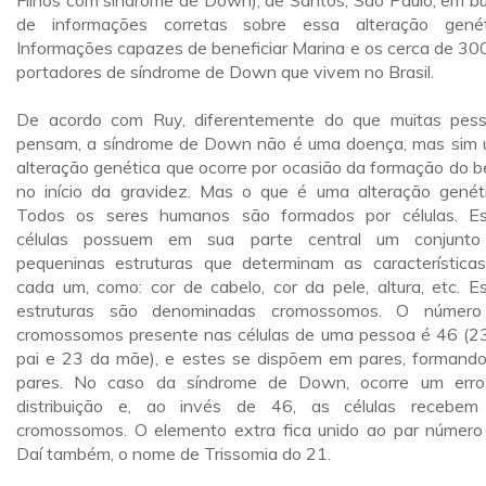
Filhos com síndrome de Down), de Santos, São Paulo, em b
de informações corretas sobre essa alteração genét
Informações capazes de beneficiar Marina e os cerca de 300
portadores de síndrome de Down que vivem no Brasil.
De acordo com Ruy, diferentemente do que muitas pes
pensam, a síndrome de Down não é uma doença, mas sim
alteração genética que ocorre por ocasião da formação do b
no início da gravidez. Mas o que é uma alteração genét
Todos os seres humanos são formados por células. E
células possuem em sua parte central um conjunto
pequeninas estruturas que determinam as característica
cada um, como: cor de cabelo, cor da pele, altura, etc. E
estruturas são denominadas cromossomos. O número
cromossomos presente nas células de uma pessoa é 46 (2
pai e 23 da mãe), e estes se dispõem em pares, formand
pares. No caso da síndrome de Down, ocorre um err
distribuição e, ao invés de 46, as células recebe
cromossomos. O elemento extra fica unido ao par número
Daí também, o nome de Trissomia do 21.