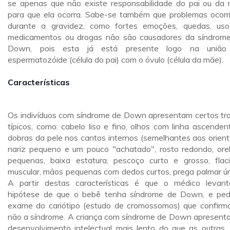
se apenas que não existe responsabilidade do pai ou da
para que ela ocorra. Sabe-se também que problemas ocorr
durante a gravidez, como fortes emoções, quedas, us
medicamentos ou drogas não são causadores da síndrom
Down, pois esta já está presente logo na união
espermatozóide (célula do pai) com o óvulo (célula da mãe).
Características
Os indivíduos com síndrome de Down apresentam certos tr
típicos, como: cabelo liso e fino, olhos com linha ascenden
dobras da pele nos cantos internos (semelhantes aos orienta
nariz pequeno e um pouco "achatado", rosto redondo, ore
pequenas, baixa estatura, pescoço curto e grosso, flac
muscular, mãos pequenas com dedos curtos, prega palmar ún
A partir destas características é que o médico levan
hipótese de que o bebê tenha síndrome de Down, e pe
exame do cariótipo (estudo de cromossomos) que confirm
não a síndrome. A criança com síndrome de Down apresent
desenvolvimento intelectual mais lento do que as outras. 