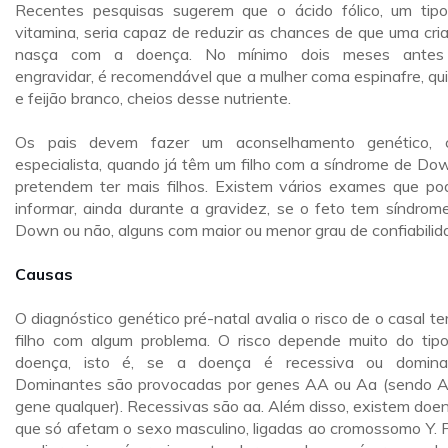
Recentes pesquisas sugerem que o ácido fólico, um tip
vitamina, seria capaz de reduzir as chances de que uma cri
nasça com a doença. No mínimo dois meses antes
engravidar, é recomendável que a mulher coma espinafre, qu
e feijão branco, cheios desse nutriente.
Os pais devem fazer um aconselhamento genético, 
especialista, quando já têm um filho com a síndrome de Do
pretendem ter mais filhos. Existem vários exames que p
informar, ainda durante a gravidez, se o feto tem síndrom
Down ou não, alguns com maior ou menor grau de confiabilid
Causas
O diagnóstico genético pré-natal avalia o risco de o casal te
filho com algum problema. O risco depende muito do tip
doença, isto é, se a doença é recessiva ou domina
Dominantes são provocadas por genes AA ou Aa (sendo 
gene qualquer). Recessivas são aa. Além disso, existem doe
que só afetam o sexo masculino, ligadas ao cromossomo Y. 