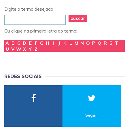
Digite o termo desejado
buscar
Ou clique na primeira letra do termo:
A
B
C
D
E
F
G
H
I
J
K
L
M
N
O
P
Q
R
S
T
U
V
W
X
Y
Z
REDES SOCIAIS
Seguir