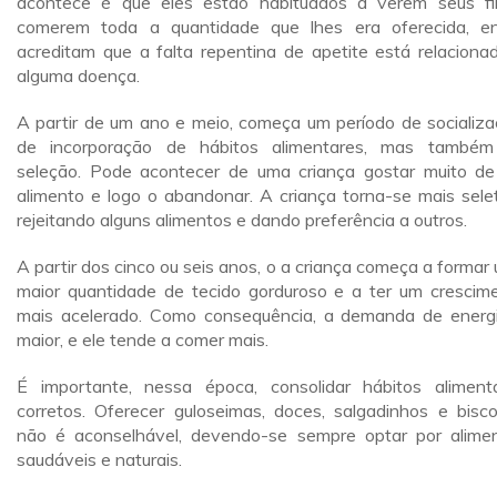
acontece é que eles estão habituados a verem seus fi
comerem toda a quantidade que lhes era oferecida, e
acreditam que a falta repentina de apetite está relaciona
alguma doença.
A partir de um ano e meio, começa um período de socializa
de incorporação de hábitos alimentares, mas també
seleção. Pode acontecer de uma criança gostar muito d
alimento e logo o abandonar. A criança torna-se mais selet
rejeitando alguns alimentos e dando preferência a outros.
A partir dos cinco ou seis anos, o a criança começa a formar
maior quantidade de tecido gorduroso e a ter um crescim
mais acelerado. Como consequência, a demanda de energ
maior, e ele tende a comer mais.
É importante, nessa época, consolidar hábitos aliment
corretos. Oferecer guloseimas, doces, salgadinhos e bisco
não é aconselhável, devendo-se sempre optar por alime
saudáveis e naturais.