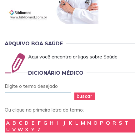
ARQUIVO BOA SAÚDE
Aqui você encontra artigos sobre Saúde
DICIONÁRIO MÉDICO
Digite o termo desejado
buscar
Ou clique na primeira letra do termo:
A
B
C
D
E
F
G
H
I
J
K
L
M
N
O
P
Q
R
S
T
U
V
W
X
Y
Z