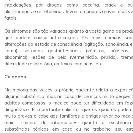
intoxicações por drogas como cocaína, crack e ou
alucinógenos e anfetaminas, levam a quadros graves e às v
fatais.
Os sintomas são tão variados quanto à vasta gama de prod
que podem causar intoxicações. Os mais comuns sã
alterações do estado de consciência (agitação, sonolência, e
coma), sintomas gastrintestinais (vômitos, náuseas,
abdominal), lesões de pelo (vermelhidão, prurido), tremo
dificuldade respiratória, arritmias cardíacas, etc.
Cuidados
Na maioria das vezes o próprio paciente relata a exposiç
alguma substância, mas no caso de crianças muito pequen
adultos comatosos, o médico pode ter dificuldade em faz
diagnóstico. É importante salientar que os quadros podem
muito graves e cabe aos familiares e amigos levar ao médi
maior número de informações quanto à existência
substâncias tóxicas em casa ou no trabalho, seu es