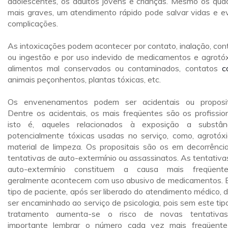
adolescentes, os adultos jovens e crianças. Mesmo os qua
mais graves, um atendimento rápido pode salvar vidas e ev
complicações.
As intoxicações podem acontecer por contato, inalação, con
ou ingestão e por uso indevido de medicamentos e agrotóx
alimentos mal conservados ou contaminados, contatos
c
animais peçonhentos, plantas tóxicas, etc.
Os envenenamentos podem ser acidentais ou proposit
Dentre os acidentais, os mais freqüentes são os profission
isto é, aqueles relacionados à exposição a substân
potencialmente tóxicas usadas no serviço, como, agrotóxi
material de limpeza. Os propositais são os em decorrênci
tentativas de auto-extermínio ou assassinatos. As tentativa
auto-extermínio constituem a causa mais freqüent
geralmente acontecem com uso abusivo de medicamentos. 
tipo de paciente, após ser liberado do atendimento médico, 
ser encaminhado ao serviço de psicologia, pois sem este tip
tratamento aumenta-se o risco de novas tentativa
importante lembrar o número cada vez mais freqüent