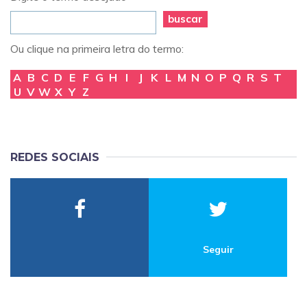
buscar
Ou clique na primeira letra do termo:
A
B
C
D
E
F
G
H
I
J
K
L
M
N
O
P
Q
R
S
T
U
V
W
X
Y
Z
REDES SOCIAIS
Seguir