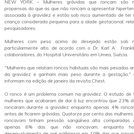
NEW YORK – Mulheres grávidas que roncam são m
propensas do que as que não roncam a apresentar hiperte
associada à gravidez e estão sob risco aumentado de ter
criança considerada pequena para a idade gestacional, rel
pesquisadores.
Mulheres com peso acima do desejado estão sob ri
particularmente alto, de acordo com o Dr. Karl A . Frankl
colaboradores, do Hospital Universitário em Umea, Suécia.
"Mulheres que relatam roncos habituais são mais pesadas a
da gravidez e ganham mais peso durante a gestação," 
informam na edição de janeiro da revista Chest.
O ronco é um problema comum na gravidez. O estudo de
mulheres que acabaram de dar à luz encontrou que 23% d
roncaram durante a gravidez enquanto apenas 4% ronc
antes de ficarem grávidas. Quatorze por cento das mulheres
roncavam tinham pressão sangüínea alta comparadas
apenas 6% das que não roncavam, enquanto ho
desenvolvimento de pré eclâmpsia em 10% das que ronc