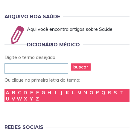
ARQUIVO BOA SAÚDE
Aqui você encontra artigos sobre Saúde
DICIONÁRIO MÉDICO
Digite o termo desejado
buscar
Ou clique na primeira letra do termo:
A
B
C
D
E
F
G
H
I
J
K
L
M
N
O
P
Q
R
S
T
U
V
W
X
Y
Z
REDES SOCIAIS