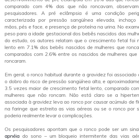
comparado com 4% das que não roncavam, observam
pesquisadores. A pré eclâmpsia é uma condição peri
caracterizada por pressão sangüínea elevada, inchaço
mãos, pés e face, e presença de proteína na urina. No exam
peso para a idade gestacional dos bebês nascidos das mulh
do estudo, os autores relatam que o crescimento fetal foi 
lento em 7.1% dos bebês nascidos de mulheres que ronc
comparados com 2.6% entre os nascidos de mulheres que
roncaram.
Em geral, o ronco habitual durante a gravidez foi associado
o dobro do risco de pressão sangüínea alta, e aproximadam
3.5 vezes maior de crescimento fetal lento, comparado co
mulheres que não roncam. Não está claro se a hiperte
associada à gravidez leva ao ronco por causar acúmulo de fl
na faringe que estreita as vias aéreas ou se o ronco por s
poderia realmente levar a complicações.
Os pesquisadores apontam que o ronco pode ser um sina
apnéia
do sono – um bloqueio intermitente das vias aé